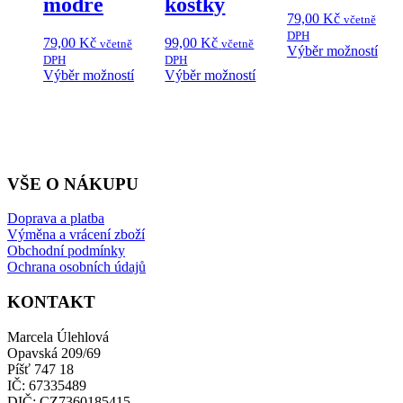
modré
kostky
79,00
Kč
včetně
DPH
79,00
Kč
99,00
Kč
včetně
včetně
Tent
Výběr možností
DPH
DPH
prod
Tento
Tento
Výběr možností
Výběr možností
má
produkt
produkt
více
má
má
vari
více
více
Mož
variant.
variant.
lze
Možnosti
Možnosti
vybr
lze
lze
na
VŠE O NÁKUPU
vybrat
vybrat
strá
na
na
prod
Doprava a platba
stránce
stránce
Výměna a vrácení zboží
produktu
produktu
Obchodní podmínky
Ochrana osobních údajů
KONTAKT
Marcela Úlehlová
Opavská 209/69
Píšť 747 18
IČ: 67335489
DIČ: CZ7360185415