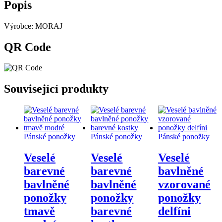
Popis
srdíčky
množství
Výrobce: MORAJ
QR Code
Související produkty
Pánské ponožky
Pánské ponožky
Pánské ponožky
Veselé
Veselé
Veselé
barevné
barevné
bavlněné
bavlněné
bavlněné
vzorované
ponožky
ponožky
ponožky
tmavě
barevné
delfíni