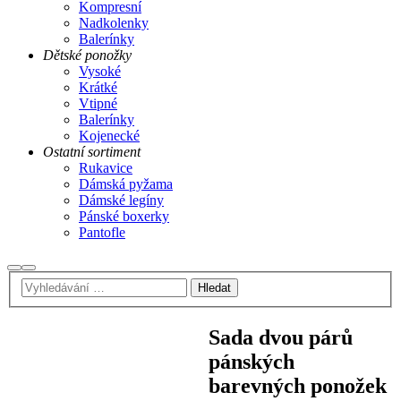
Kompresní
Nadkolenky
Balerínky
Dětské ponožky
Vysoké
Krátké
Vtipné
Balerínky
Kojenecké
Ostatní sortiment
Rukavice
Dámská pyžama
Dámské legíny
Pánské boxerky
Pantofle
Hledat
Hlavní
navigační
menu
Sada dvou párů
pánských
barevných ponožek