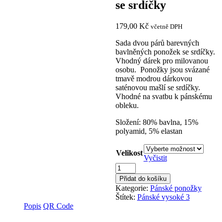
se srdíčky
179,00
Kč
včetně DPH
Sada dvou párů barevných
bavlněných ponožek se srdíčky.
Vhodný dárek pro milovanou
osobu. Ponožky jsou svázané
tmavě modrou dárkovou
saténovou mašlí se srdíčky.
Vhodné na svatbu k pánskému
obleku.
Složení: 80% bavlna, 15%
polyamid, 5% elastan
Velikost
Vyčistit
Sada
dvou
Přidat do košíku
párů
Kategorie:
Pánské ponožky
pánských
Štítek:
Pánské vysoké 3
barevných
Popis
QR Code
ponožek
se