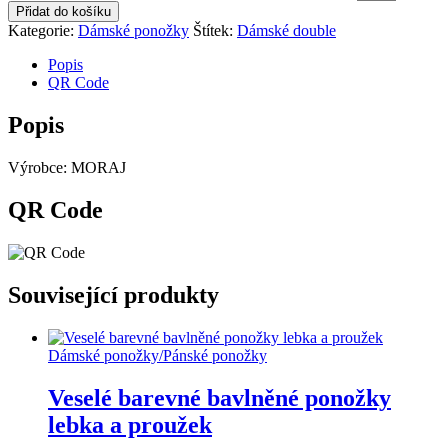
Přidat do košíku
Kategorie:
Dámské ponožky
Štítek:
Dámské double
Popis
QR Code
Popis
Výrobce: MORAJ
QR Code
Související produkty
Dámské ponožky
/
Pánské ponožky
Veselé barevné bavlněné ponožky
lebka a proužek