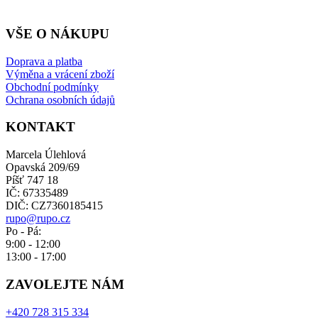
VŠE O NÁKUPU
Doprava a platba
Výměna a vrácení zboží
Obchodní podmínky
Ochrana osobních údajů
KONTAKT
Marcela Úlehlová
Opavská 209/69
Píšť 747 18
IČ: 67335489
DIČ: CZ7360185415
rupo@rupo.cz
Po - Pá:
9:00 - 12:00
13:00 - 17:00
ZAVOLEJTE NÁM
+420 728 315 334