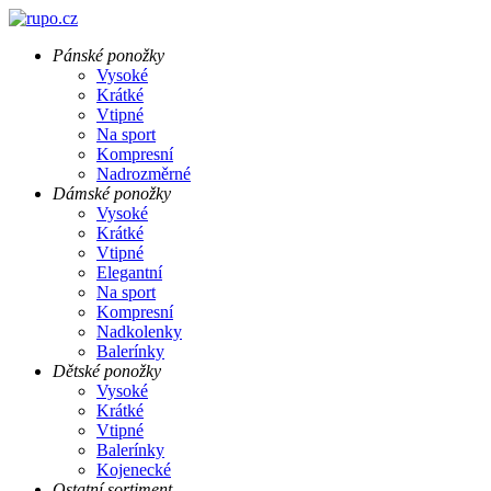
Pánské ponožky
Vysoké
Krátké
Vtipné
Na sport
Kompresní
Nadrozměrné
Dámské ponožky
Vysoké
Krátké
Vtipné
Elegantní
Na sport
Kompresní
Nadkolenky
Balerínky
Dětské ponožky
Vysoké
Krátké
Vtipné
Balerínky
Kojenecké
Ostatní sortiment