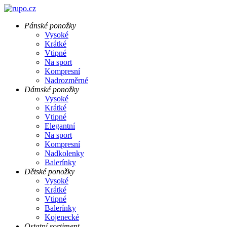
Pánské ponožky
Vysoké
Krátké
Vtipné
Na sport
Kompresní
Nadrozměrné
Dámské ponožky
Vysoké
Krátké
Vtipné
Elegantní
Na sport
Kompresní
Nadkolenky
Balerínky
Dětské ponožky
Vysoké
Krátké
Vtipné
Balerínky
Kojenecké
Ostatní sortiment