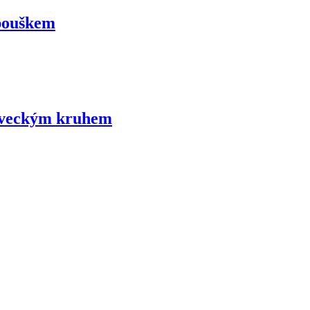
apouškem
laveckým kruhem