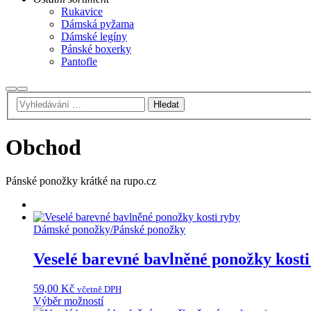
Rukavice
Dámská pyžama
Dámské legíny
Pánské boxerky
Pantofle
Hledat
Hlavní
navigační
menu
Obchod
Pánské ponožky krátké na rupo.cz
Dámské ponožky
/
Pánské ponožky
Veselé barevné bavlněné ponožky kosti
59,00
Kč
včetně DPH
Tento
Výběr možností