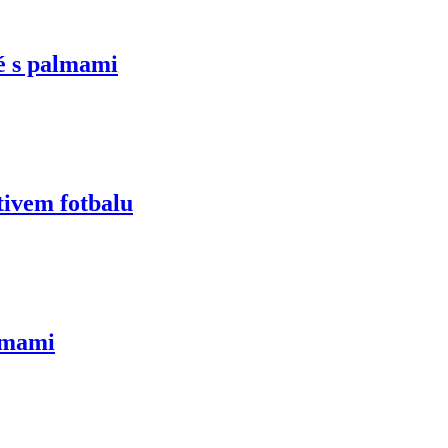
é s palmami
tivem fotbalu
lmami