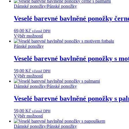
produkt
má
Dámské ponožky
/
Pánské ponožky
více
variant.
Veselé barevné bavlněné ponožky čern
Možnosti
lze
69,00
Kč
včetně DPH
vybrat
Tento
Výběr možností
na
produkt
stránce
má
Pánské ponožky
produktu
více
variant.
Veselé barevné bavlněné ponožky s mo
Možnosti
lze
59,00
Kč
včetně DPH
vybrat
Tento
Výběr možností
na
produkt
stránce
má
Dámské ponožky
/
Pánské ponožky
produktu
více
variant.
Veselé barevné bavlněné ponožky s pa
Možnosti
lze
59,00
Kč
včetně DPH
vybrat
Tento
Výběr možností
na
produkt
stránce
má
Dámské ponožky
/
Pánské ponožky
produktu