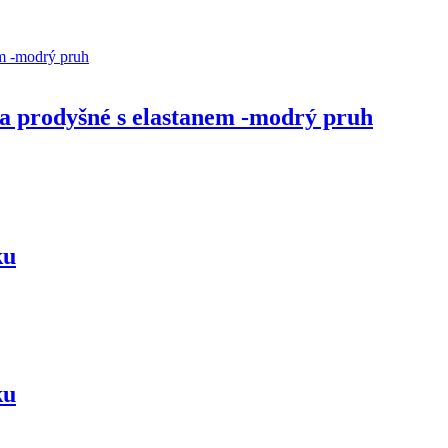
a prodyšné s elastanem -modrý pruh
ku
ku