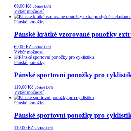
lze
69,00
Kč
včetně DPH
vybrat
Tento
Výběr možností
na
produkt
stránce
má
Pánské ponožky
produktu
více
variant.
Pánské krátké vzorované ponožky extr
Možnosti
lze
69,00
Kč
včetně DPH
vybrat
Tento
Výběr možností
na
produkt
stránce
má
Pánské ponožky
produktu
více
variant.
Pánské sportovní ponožky pro cyklisti
Možnosti
lze
119,00
Kč
včetně DPH
vybrat
Tento
Výběr možností
na
produkt
stránce
má
Pánské ponožky
produktu
více
variant.
Pánské sportovní ponožky pro cyklisti
Možnosti
lze
119,00
Kč
včetně DPH
vybrat