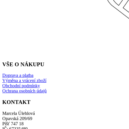
VŠE O NÁKUPU
Doprava a platba
Výměna a vrácení zboží
Obchodní podmínky
Ochrana osobních údajů
KONTAKT
Marcela Úlehlová
Opavská 209/69
Píšť 747 18
IČ: 67335489