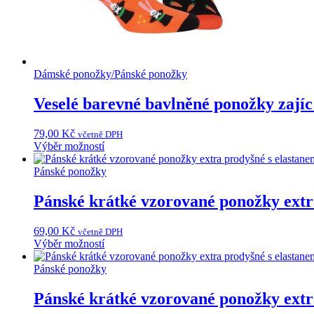
Dámské ponožky
/
Pánské ponožky
Veselé barevné bavlněné ponožky zajíc
79,00
Kč
včetně DPH
Tento
Výběr možností
produkt
má
Pánské ponožky
více
variant.
Pánské krátké vzorované ponožky extr
Možnosti
lze
69,00
Kč
včetně DPH
vybrat
Tento
Výběr možností
na
produkt
stránce
má
Pánské ponožky
produktu
více
variant.
Pánské krátké vzorované ponožky extra
Možnosti