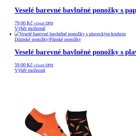
více
variant.
Veselé barevné bavlněné ponožky s p
Možnosti
lze
79,00
Kč
včetně DPH
vybrat
Tento
Výběr možností
na
produkt
stránce
má
Dámské ponožky
/
Pánské ponožky
produktu
více
variant.
Veselé barevné bavlněné ponožky s p
Možnosti
lze
59,00
Kč
včetně DPH
vybrat
Tento
Výběr možností
na
produkt
stránce
má
produktu
více
variant.
Možnosti
lze
vybrat
na
stránce
produktu