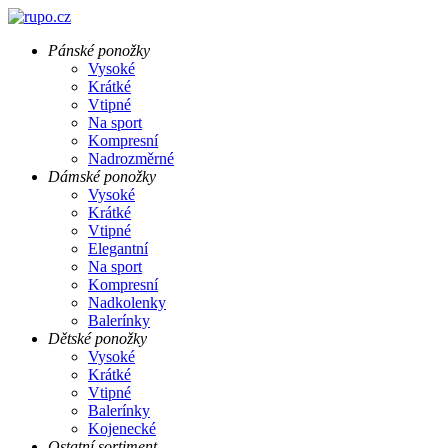
Pánské ponožky
Vysoké
Krátké
Vtipné
Na sport
Kompresní
Nadrozměrné
Dámské ponožky
Vysoké
Krátké
Vtipné
Elegantní
Na sport
Kompresní
Nadkolenky
Balerínky
Dětské ponožky
Vysoké
Krátké
Vtipné
Balerínky
Kojenecké
Ostatní sortiment