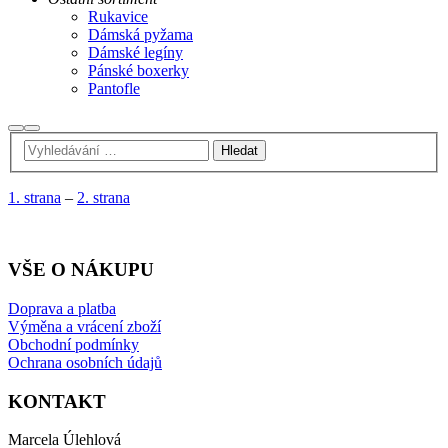
Rukavice
Dámská pyžama
Dámské legíny
Pánské boxerky
Pantofle
Hledat
Hlavní
navigační
menu
1. strana
–
2. strana
VŠE O NÁKUPU
Doprava a platba
Výměna a vrácení zboží
Obchodní podmínky
Ochrana osobních údajů
KONTAKT
Marcela Úlehlová