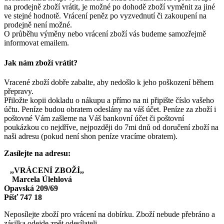
na prodejně zboží vrátit, je možné po dohodě zboží vyměnit za jiné
ve stejné hodnotě. Vrácení peněz po vyzvednutí či zakoupení na
prodejně není možné.
O průběhu výměny nebo vrácení zboží vás budeme samozřejmě
informovat emailem.
Jak nám zboží vrátit?
Vracené zboží dobře zabalte, aby nedošlo k jeho poškození během
přepravy.
Přiložte kopii dokladu o nákupu a přímo na ni připište číslo vašeho
účtu. Peníze budou obratem odeslány na váš účet. Peníze za zboží i
poštovné Vám zašleme na Váš bankovní účet či poštovní
poukázkou co nejdříve, nejpozději do 7mi dnů od doručení zboží na
naši adresu (pokud není shon peníze vracíme obratem).
Zasílejte na adresu:
,,VRÁCENÍ ZBOŽÍ,,
Marcela Úlehlová
Opavská 209/69
Píšť 747 18
Neposílejte zboží pro vrácení na dobírku. Zboží nebude přebráno a
zásilka odejde zpět odesílateli.