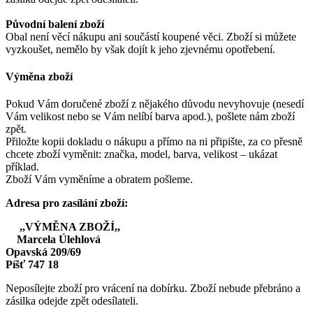
Původní balení zboží
Obal není věcí nákupu ani součástí koupené věci. Zboží si můžete
vyzkoušet, nemělo by však dojít k jeho zjevnému opotřebení.
Výměna zboží
Pokud Vám doručené zboží z nějakého důvodu nevyhovuje (nesedí
Vám velikost nebo se Vám nelíbí barva apod.), pošlete nám zboží
zpět.
Přiložte kopii dokladu o nákupu a přímo na ni připište, za co přesně
chcete zboží vyměnit: značka, model, barva, velikost – ukázat
příklad.
Zboží Vám vyměníme a obratem pošleme.
Adresa pro zasílání zboží:
,,VÝMĚNA ZBOŽÍ,,
Marcela Úlehlová
Opavská 209/69
Píšť 747 18
Neposílejte zboží pro vrácení na dobírku. Zboží nebude přebráno a
zásilka odejde zpět odesílateli.