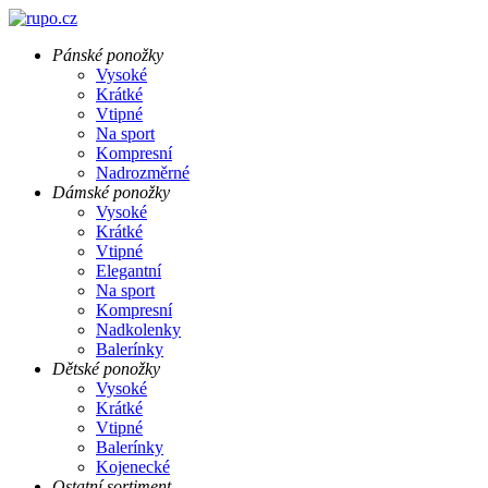
Pánské ponožky
Vysoké
Krátké
Vtipné
Na sport
Kompresní
Nadrozměrné
Dámské ponožky
Vysoké
Krátké
Vtipné
Elegantní
Na sport
Kompresní
Nadkolenky
Balerínky
Dětské ponožky
Vysoké
Krátké
Vtipné
Balerínky
Kojenecké
Ostatní sortiment