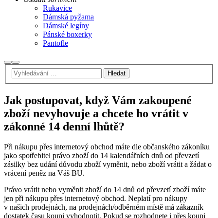
Rukavice
Dámská pyžama
Dámské legíny
Pánské boxerky
Pantofle
Hledat
Hlavní
navigační
menu
Jak postupovat, když Vám zakoupené
zboží nevyhovuje a chcete ho vrátit v
zákonné 14 denní lhůtě?
Při nákupu přes internetový obchod máte dle občanského zákoníku
jako spotřebitel právo zboží do 14 kalendářních dnů od převzetí
zásilky bez udání důvodu zboží vyměnit, nebo zboží vrátit a žádat o
vrácení peněz na Váš BU.
Právo vrátit nebo vyměnit zboží do 14 dnů od převzetí zboží máte
jen při nákupu přes internetový obchod. Neplatí pro nákupy
v našich prodejnách, na prodejnách/odběrném místě má zákazník
dostatek času koupi vyhodnotit. Pokud se rozhodnete i přes koupi